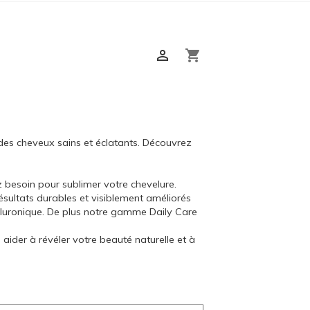

shopping_cart
 des cheveux sains et éclatants. Découvrez
 besoin pour sublimer votre chevelure.
résultats durables et visiblement améliorés
e hyaluronique. De plus notre gamme Daily Care
aider à révéler votre beauté naturelle et à