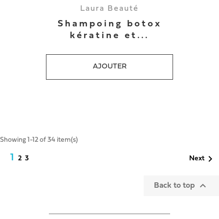
Laura Beauté
Shampoing botox
kératine et...
AJOUTER
Showing 1-12 of 34 item(s)
1

2
3
Next

Back to top